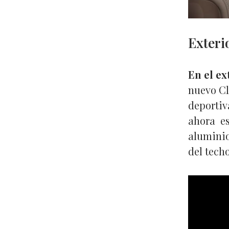
Exteri
En el ex
nuevo Cl
deportiv
ahora es
aluminio
del techo