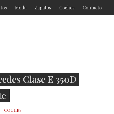
tos
Moda
Zapatos
Coches
Contacto
edes Clase E 350D
te
COCHES