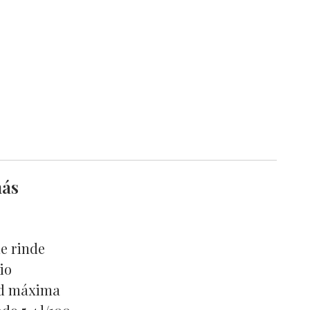
más
ue rinde
io
dad máxima