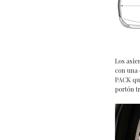
Los asie
con una 
PACK que
portón t