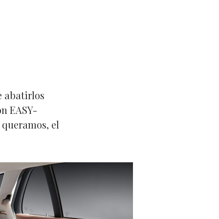
e abatirlos
ión EASY-
e queramos, el