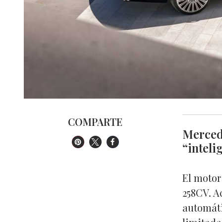
COMPARTE
Mercede
“inteli
El motor
258CV. A
automáti