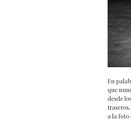
En palab
que nunc
desde los
traseros
a la foto