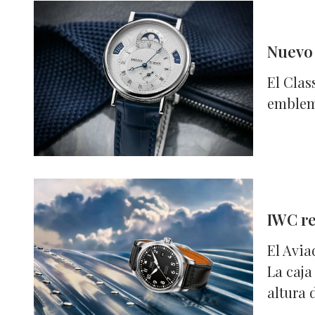
Nuevo 
El Clas
emblemá
IWC re
El Avia
La caja
altura d