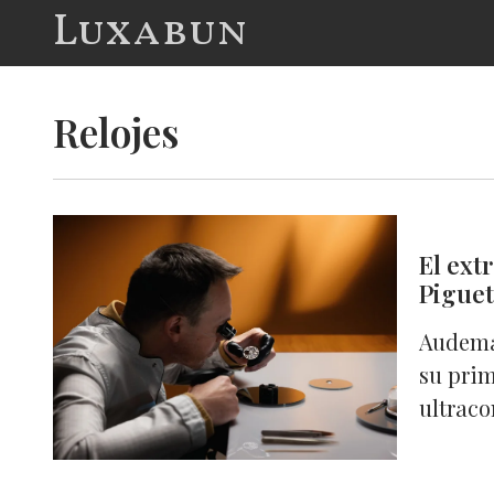
Luxabun
Relojes
El ext
Piguet
Audema
su prim
ultrac