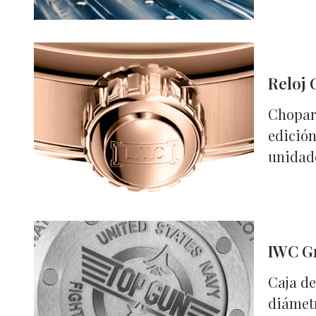
Reloj 
Chopard
edición
unidad
IWC Gr
Caja d
diámetr