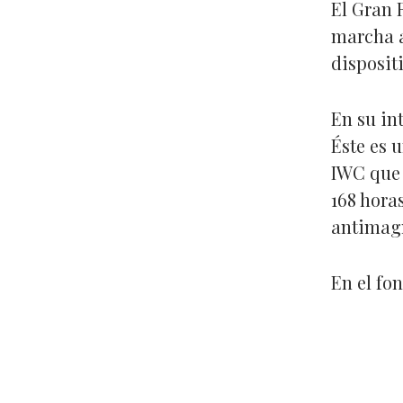
El Gran 
marcha a
disposit
En su in
Éste es 
IWC que 
168 hora
antimagné
En el fo