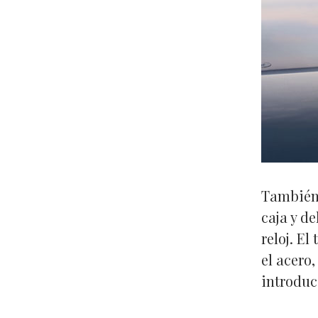
También 
caja y d
reloj. El
el acero
introduci