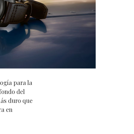
ogía para la
 fondo del
 más duro que
ra en