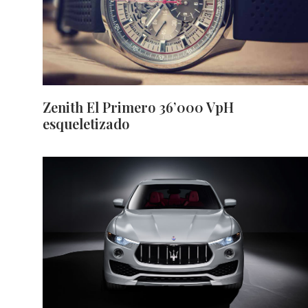
Zenith El Primero 36’000 VpH
esqueletizado