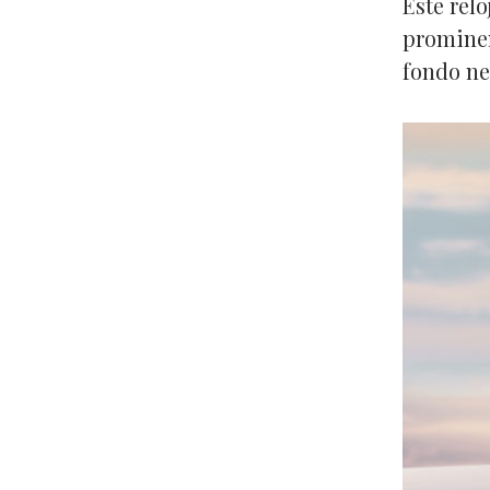
Este relo
prominen
fondo ne