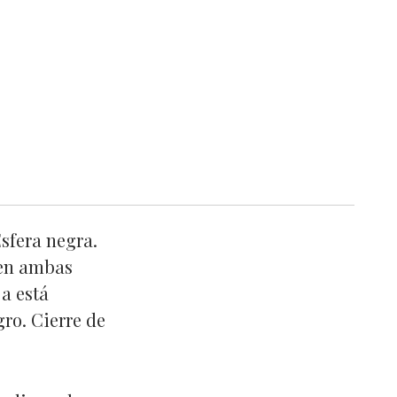
sfera negra.
 en ambas
ja está
gro. Cierre de