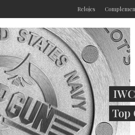
Relojes
Complemen
IWC 
Top