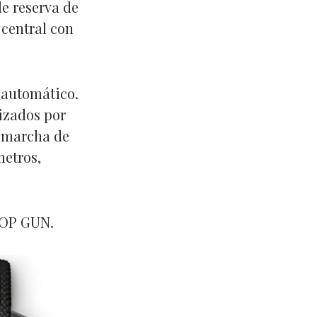
e reserva de
 central con
o automático.
izados por
e marcha de
metros,
 TOP GUN.