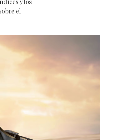
ndices y los
obre el