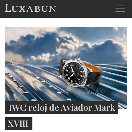
Luxabun
IWC reloj de Aviador Mark
XVIII