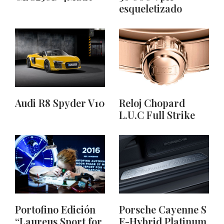
esqueletizado
Audi R8 Spyder V10
Reloj Chopard
L.U.C Full Strike
Portofino Edición
Porsche Cayenne S
“Laureus Sport for
E-Hybrid Platinum