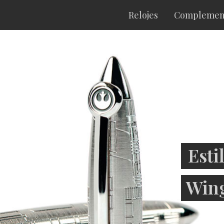
Relojes
Complemen
Esti
Win