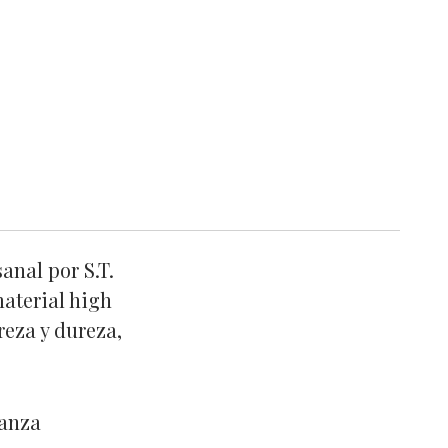
anal por S.T.
aterial high
reza y dureza,
ianza