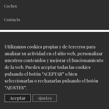
Coches
Contacto
Síguenos en
Utilizamos cookies propias y de terceros para
analizar su actividad en el sitio web, personalizar
Pinterest
nuestros contenidos y mejorar el funcionamiento
de la web. Puedes aceptar todas las cookies
Instagram
pulsando el botón “ACEPTAR” o bien
seleccionarlas o rechazarlas pulsando el botón
“AJUSTES”.
Luxabun 2016 -
2026
Aceptar
Ajustes
Web diseñada por:
Klimbing - Marketing Online