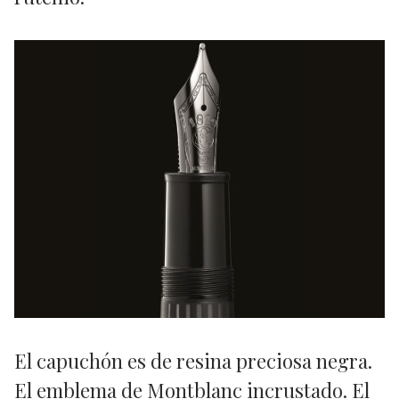
El capuchón es de resina preciosa negra.
El emblema de Montblanc incrustado. El