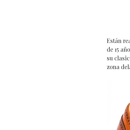
Están re
de 15 añ
su clasi
zona del