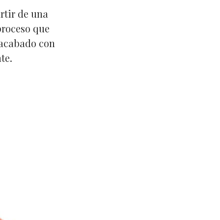
rtir de una
proceso que
u acabado con
te.