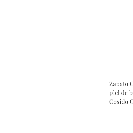
Zapato O
piel de 
Cosido G