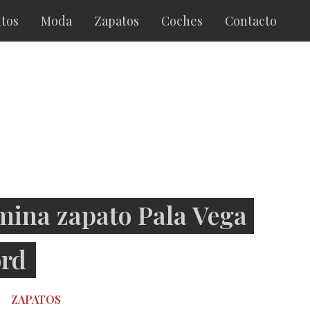
tos
Moda
Zapatos
Coches
Contacto
ina zapato Pala Vega
rd
ZAPATOS