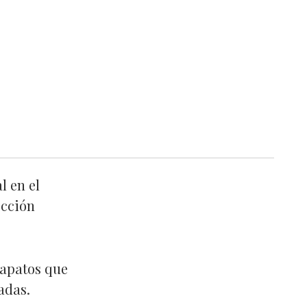
l en el
ección
zapatos que
adas.