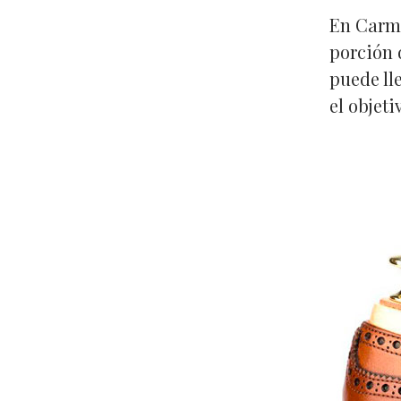
En Carmi
porción 
puede ll
el objet