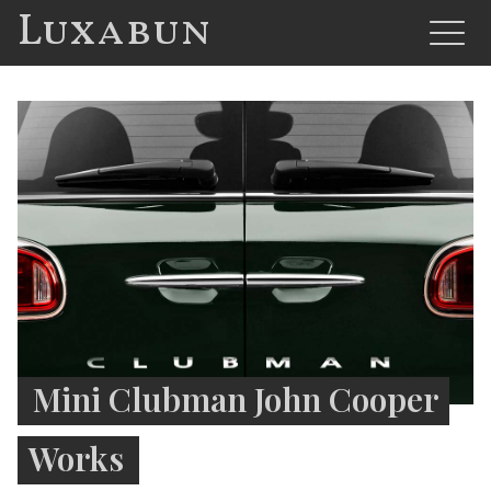
Luxabun
Mini Clubman John Cooper
Works