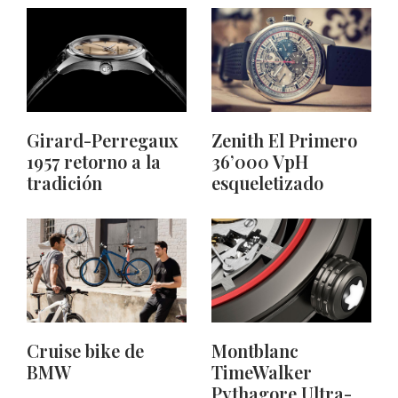
Girard-Perregaux
Zenith El Primero
1957 retorno a la
36’000 VpH
tradición
esqueletizado
Cruise bike de
Montblanc
BMW
TimeWalker
Pythagore Ultra-