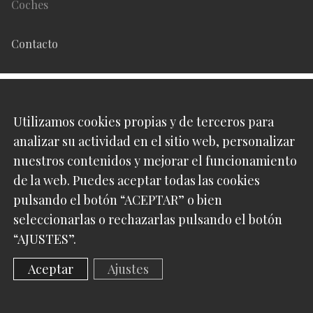
Coches
Contacto
Síguenos en
Utilizamos cookies propias y de terceros para
analizar su actividad en el sitio web, personalizar
Pinterest
nuestros contenidos y mejorar el funcionamiento
de la web. Puedes aceptar todas las cookies
Instagram
pulsando el botón “ACEPTAR” o bien
seleccionarlas o rechazarlas pulsando el botón
“AJUSTES”.
Luxabun 2016 -
2026
Aceptar
Ajustes
Web diseñada por:
Klimbing - Marketing Online