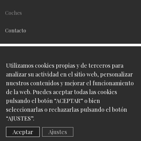
Coches
Contacto
Síguenos en
Utilizamos cookies propias y de terceros para
analizar su actividad en el sitio web, personalizar
Pinterest
nuestros contenidos y mejorar el funcionamiento
de la web. Puedes aceptar todas las cookies
Instagram
pulsando el botón “ACEPTAR” o bien
seleccionarlas o rechazarlas pulsando el botón
“AJUSTES”.
Luxabun 2016 -
2026
Aceptar
Ajustes
Web diseñada por:
Klimbing - Marketing Online